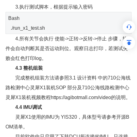
3.执行测试脚本，根据提示输入密码
Bash
./run_x1_test.sh
4.所有关节会执行 使能->正转->反转->停止 步骤，软
件会自动判断其是否运动到位。观察日志打印，若测试失
败会红色打印log。
4.3 整机组装
完成整机组装方法请参照3.1 设计资料 中的710公海线
路检测中心灵犀X1装机SOP 部分及710公海线路检测中心
灵犀X1装机视频教程https://agibotmall.com/video的说明。
4.4 IMU调试
灵犀X1使用的IMU为 YIS320，具体型号请参考开源B
OM清单。
目前软件中只启用了下肢DCU所连接的IMU，只连接