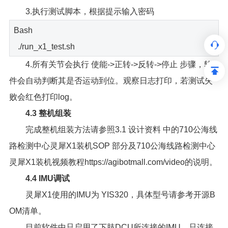
3.执行测试脚本，根据提示输入密码
Bash
./run_x1_test.sh
4.所有关节会执行 使能->正转->反转->停止 步骤，软
件会自动判断其是否运动到位。观察日志打印，若测试失
败会红色打印log。
4.3 整机组装
完成整机组装方法请参照3.1 设计资料 中的710公海线
路检测中心灵犀X1装机SOP 部分及710公海线路检测中心
灵犀X1装机视频教程https://agibotmall.com/video的说明。
4.4 IMU调试
灵犀X1使用的IMU为 YIS320，具体型号请参考开源B
OM清单。
目前软件中只启用了下肢DCU所连接的IMU，只连接