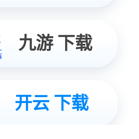
03
/
07